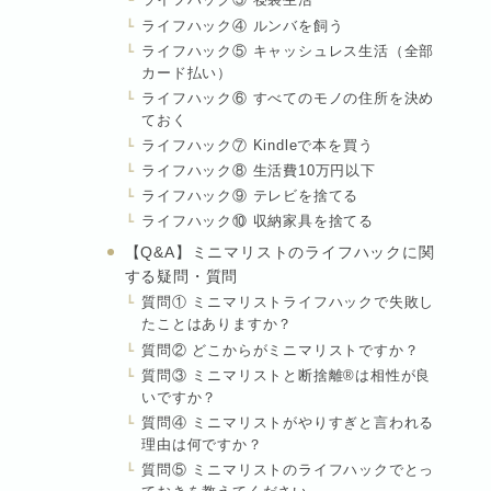
ライフハック③ 寝袋生活
ライフハック④ ルンバを飼う
ライフハック⑤ キャッシュレス生活（全部
カード払い）
ライフハック⑥ すべてのモノの住所を決め
ておく
ライフハック⑦ Kindleで本を買う
ライフハック⑧ 生活費10万円以下
ライフハック⑨ テレビを捨てる
ライフハック⑩ 収納家具を捨てる
【Q&A】ミニマリストのライフハックに関
する疑問・質問
質問① ミニマリストライフハックで失敗し
たことはありますか？
質問② どこからがミニマリストですか？
質問③ ミニマリストと断捨離®は相性が良
いですか？
質問④ ミニマリストがやりすぎと言われる
理由は何ですか？
質問⑤ ミニマリストのライフハックでとっ