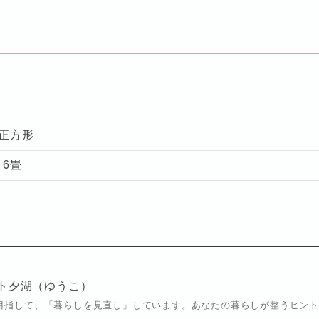
畳正方形
・6畳
ト夕湖（ゆうこ）
目指して、「暮らしを見直し」しています。あなたの暮らしが整うヒン