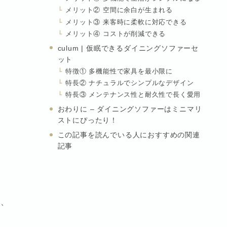
メリット② 空間に余白が生まれる
メリット③ 来客時に柔軟に対応できる
メリット④ コストが削減できる
culum | 仮眠できるダイニングソファーセ
ット
特徴① 多機能性で家具を最小限に
特長② ナチュラルでシンプルなデザイン
特長③ メンテナンス性と耐久性で長く愛用
おわりに – ダイニングソファーはミニマリ
ストにぴったり！
この記事を読んでいる人におすすめの関連
記事
合、