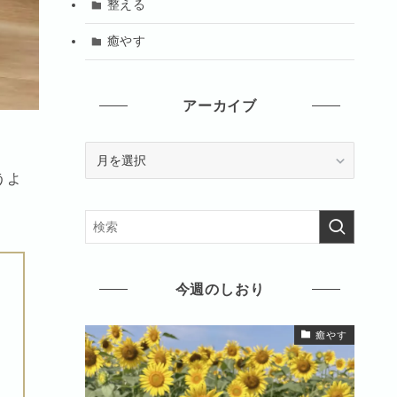
整える
癒やす
アーカイブ
ア
ー
うよ
カ
イ
ブ
今週のしおり
癒やす