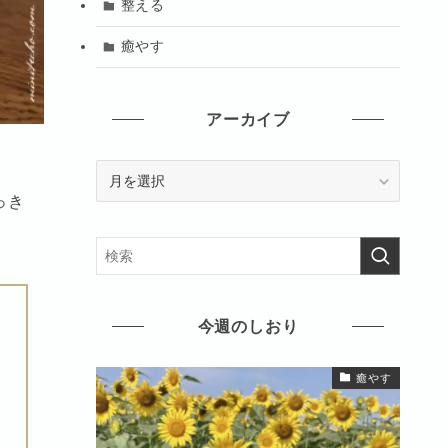
整える
癒やす
アーカイブ
ア
ー
っき
カ
イ
ブ
今週のしおり
癒やす