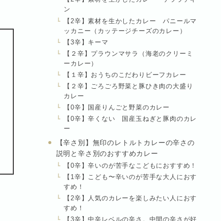
ン
【2辛】素材を生かしたカレー パニールマ
ッカニー（カッテージチーズのカレー）
【3辛】キーマ
【２辛】プラウンマサラ（海老のクリーミ
ーカレー）
【１辛】おうちのこだわりビーフカレー
【２辛】ごろごろ野菜と豚ひき肉の大盛り
カレー
【0辛】国産りんごと野菜のカレー
【0辛】辛くない 国産玉ねぎと豚肉のカレ
ー
【辛さ別】無印のレトルトカレーの辛さの
説明と辛さ別のおすすめカレー
【0辛】辛いのが苦手なこどもにおすすめ！
【1辛】こども〜辛いのが苦手な大人におす
すめ！
【2辛】人気のカレーを楽しみたい人におす
すめ！
【3辛】中辛レベルの辛さ。中間の辛さが好