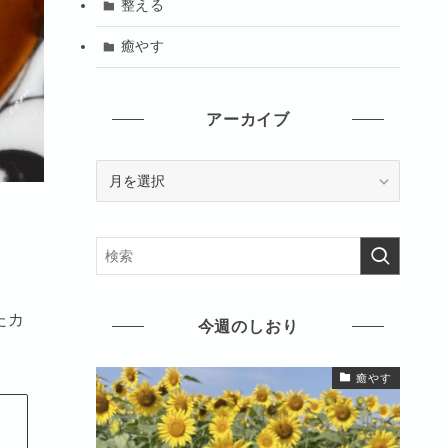
整える
癒やす
アーカイブ
ア
ー
カ
イ
ブ
たカ
今週のしおり
癒やす