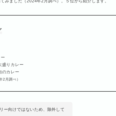
てみました（2024年2月調べ）。５位から紹介します。
グ
レー
大盛りカレー
肉のカレー
年2月調べ）
ミリー向けではないため、除外して