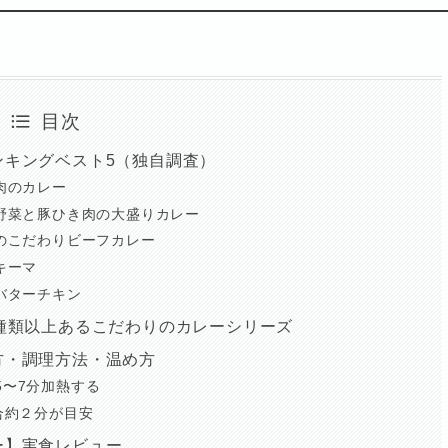
目次
ンキングベスト5（独自調査）
肉のカレー
野菜と豚ひき肉の大盛りカレー
ちのこだわりビーフカレー
キーマ
バターチキン
種類以上あるこだわりのカレーシリーズ
方・調理方法・温め方
5〜7分加熱する
合約２分が目安
ー】実食レビュー