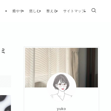
癒やす
慈しむ
整える
サイトマップ
コミ
yuko