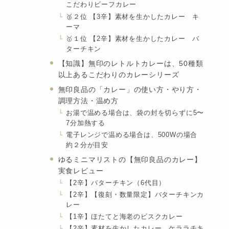
こだわりビーフカレー
🥈２位 【3辛】素材を生かしたカレー キ
ーマ
🥇１位 【2辛】素材を生かしたカレー バ
ターチキン
【知識】無印のレトルトカレーは、50種類
以上あるこだわりのカレーシリーズ
無印良品の「カレー」の使い方・やり方・
調理方法・温め方
お湯で温める場合は、袋の封を切らずに5〜
7分加熱する
電子レンジで温める場合は、500Wの場合
約２分が目安
ゆるミニマリストの【無印良品のカレー】
実食レビュー
【2辛】バターチキン（6代目）
【2辛】【復刻・数量限定】バターチキンカ
レー
【1辛】ほたてと海老のビスクカレー
【2辛】素材を生かしたカレー ケララチキ