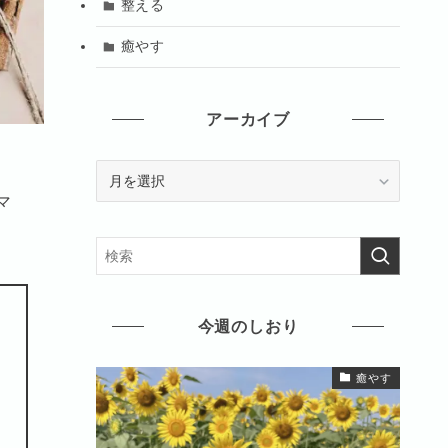
整える
癒やす
アーカイブ
ア
ー
マ
カ
イ
ブ
今週のしおり
癒やす